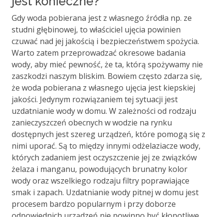
jest konieczne?
Gdy woda pobierana jest z własnego źródła np. ze
studni głębinowej, to właściciel ujęcia powinien
czuwać nad jej jakością i bezpieczeństwem spożycia.
Warto zatem przeprowadzać okresowe badania
wody, aby mieć pewność, że ta, którą spożywamy nie
zaszkodzi naszym bliskim. Bowiem często zdarza się,
że woda pobierana z własnego ujęcia jest kiepskiej
jakości. Jedynym rozwiązaniem tej sytuacji jest
uzdatnianie wody w domu. W zależności od rodzaju
zanieczyszczeń obecnych w wodzie na rynku
dostępnych jest szereg urządzeń, które pomogą się z
nimi uporać. Są to między innymi odżelaziacze wody,
których zadaniem jest oczyszczenie jej ze związków
żelaza i manganu, powodujących brunatny kolor
wody oraz wszelkiego rodzaju filtry poprawiające
smak i zapach. Uzdatnianie wody pitnej w domu jest
procesem bardzo popularnym i przy doborze
odpowiednich urządzeń nie powinno być kłopotliwe.